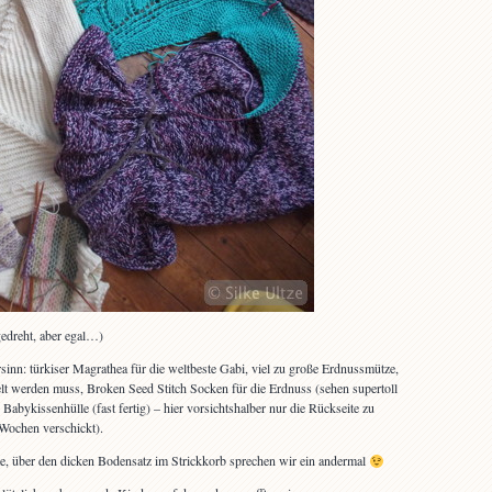
 gedreht, aber egal…)
inn: türkiser Magrathea für die weltbeste Gabi, viel zu große Erdnussmütze,
elt werden muss, Broken Seed Stitch Socken für die Erdnuss (sehen supertoll
Babykissenhülle (fast fertig) – hier vorsichtshalber nur die Rückseite zu
 Wochen verschickt).
kte, über den dicken Bodensatz im Strickkorb sprechen wir ein andermal