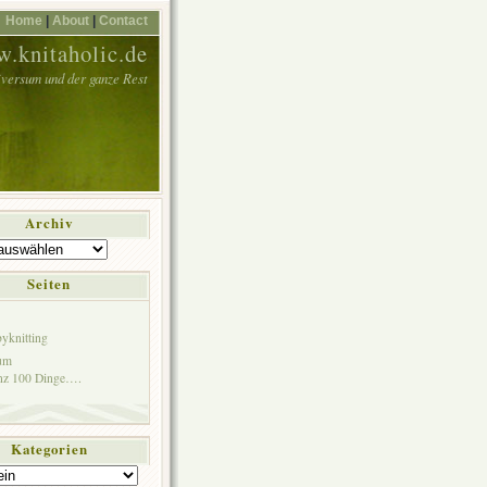
Home
|
About
|
Contact
.knitaholic.de
iversum und der ganze Rest
Archiv
Seiten
yknitting
um
anz 100 Dinge….
Kategorien
en