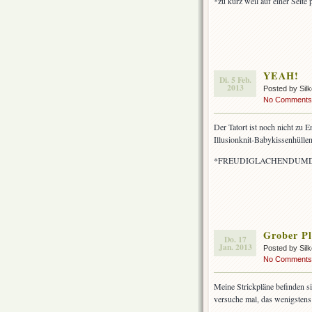
*zu kurz weil auf einer Seite 
YEAH!
Di. 5 Feb.
2013
Posted by Sil
No Comments
Der Tatort ist noch nicht zu E
Illusionknit-Babykissenhüllen
*FREUDIGLACHENDUMD
Grober P
Do. 17
Jan. 2013
Posted by Sil
No Comments
Meine Strickpläne befinden si
versuche mal, das wenigstens 