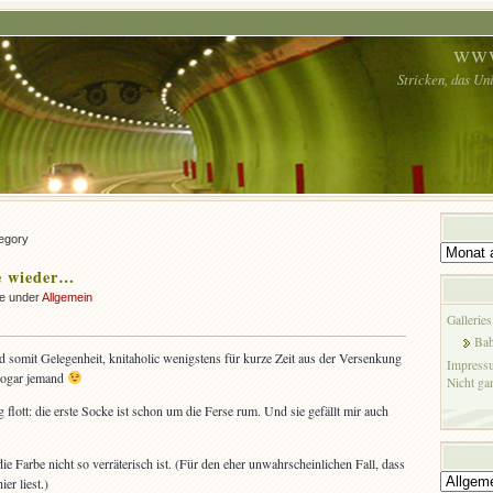
www
Stricken, das Un
tegory
Archiv
e wieder…
ke under
Allgemein
Galleries
Bab
 somit Gelegenheit, knitaholic wenigstens für kurze Zeit aus der Versenkung
Impress
a sogar jemand
Nicht g
g flott: die erste Socke ist schon um die Ferse rum. Und sie gefällt mir auch
ie Farbe nicht so verräterisch ist. (Für den eher unwahrscheinlichen Fall, dass
Kategori
er liest.)