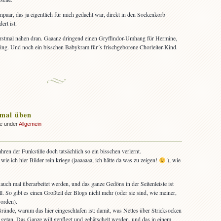
npaar, das ja eigentlich für mich gedacht war, direkt in den Sockenkorb
rt ist.
erstmal nähen dran. Gaaanz dringend einen Gryffindor-Umhang für Hermine,
ing. Und noch ein bisschen Babykram für´s frischgeborene Chorleiter-Kind.
 mal üben
ke under
Allgemein
ren der Funkstille doch tatsächlich so ein bisschen verlernt.
ie ich hier Bilder rein kriege (jaaaaaaa, ich hätte da was zu zeigen!
), wie
uch mal überarbeitet werden, und das ganze Gedöns in der Seitenleiste ist
l. So gibt es einen Großteil der Blogs nicht mehr (oder sie sind, wie meiner,
worden).
Gründe, warum das hier eingeschlafen ist: damit, was Nettes über Stricksocken
ht getan. Das Ganze will gepflegt und gehätschelt werden, und das in einem