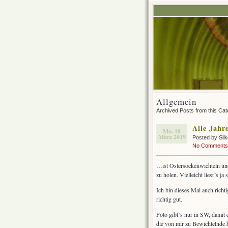
Allgemein
Archived Posts from this Ca
Alle Jahr
Mo. 18
März 2019
Posted by Sil
No Comments
…ist Ostersockenwichteln und
zu holen. Vielleicht liest´s j
Ich bin dieses Mal auch richti
richtig gut.
Foto gibt´s nur in SW, damit d
die von mir zu Bewichtelnde hi