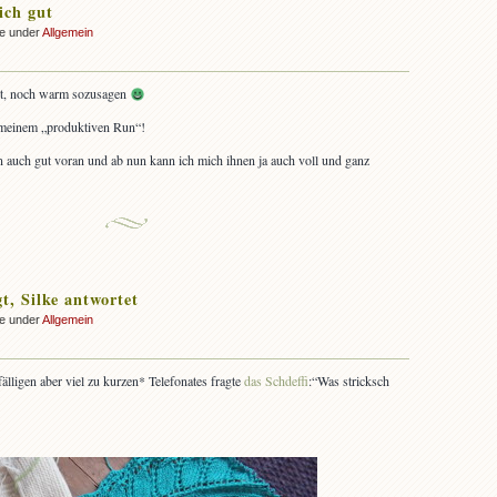
ich gut
ke under
Allgemein
tet, noch warm sozusagen
n meinem „produktiven Run“!
 auch gut voran und ab nun kann ich mich ihnen ja auch voll und ganz
gt, Silke antwortet
ke under
Allgemein
lligen aber viel zu kurzen* Telefonates fragte
das Schdeffi
:“Was stricksch