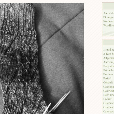
Anmelde
Eintrags
Komment
WordPre
…und zu
2-Kilo-
Allgeme
Anleitun
Babystri
Böhnche
Erdnuss
Fertig!
Gekauft
Gesponn
Gestrickt
Haus un
Lecker!
Ostersoc
Ostersoc
Ostersoc