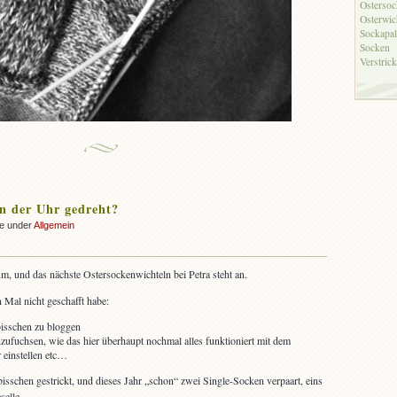
Ostersoc
Osterwic
Sockapal
Socken
Verstric
n der Uhr gedreht?
ke under
Allgemein
m, und das nächste Ostersockenwichteln bei Petra steht an.
n Mal nicht geschafft habe:
bisschen zu bloggen
zufuchsen, wie das hier überhaupt nochmal alles funktioniert mit dem
r einstellen etc…
isschen gestrickt, und dieses Jahr „schon“ zwei Single-Socken verpaart, eins
selle.