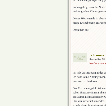
So langjährig, dass das Socke
meines großen Kindes gewande
Dieses Wochenende ist aber 
meine Erstgeborene, an Fasch
Denn man tau!
Ich muss
So. 21 Feb.
2016
Posted by Sil
No Comments
Ich hab´das Bloggen in den Jah
Ich habe keine Ahnung mehr, w
man was verlinkt usw.
Das Erscheinungsbild könnte a
schon längst nicht mehr aktuel
seit Jahren nicht aktualisiert 
Das war sicherlich einer der 
zu schreiben, ist es eben nic