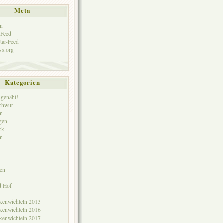
Meta
n
-Feed
ar-Feed
ss.org
Kategorien
genäht!
Schwur
in
gen
ck
n
en
d Hof
kenwichteln 2013
kenwichteln 2016
kenwichteln 2017