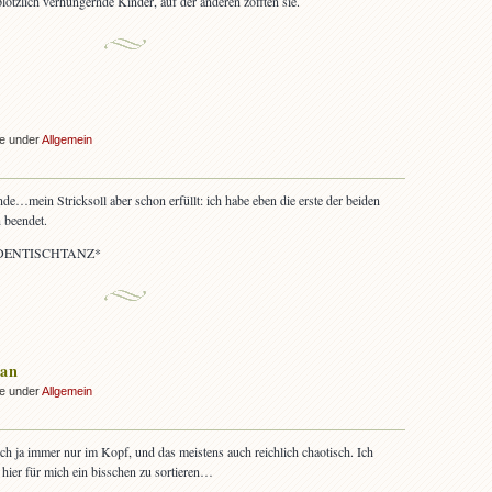
plötzlich verhungernde Kinder, auf der anderen zofften sie.
ke under
Allgemein
nde…mein Stricksoll aber schon erfüllt: ich habe eben die erste der beiden
 beendet.
ENTISCHTANZ*
lan
ke under
Allgemein
ch ja immer nur im Kopf, und das meistens auch reichlich chaotisch. Ich
hier für mich ein bisschen zu sortieren…