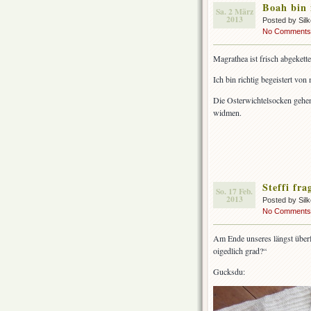
Boah bin 
Sa. 2 März
2013
Posted by Sil
No Comments
Magrathea ist frisch abgeket
Ich bin richtig begeistert vo
Die Osterwichtelsocken gehen
widmen.
Steffi fra
So. 17 Feb.
2013
Posted by Sil
No Comments
Am Ende unseres längst überfä
oigedlich grad?“
Gucksdu: