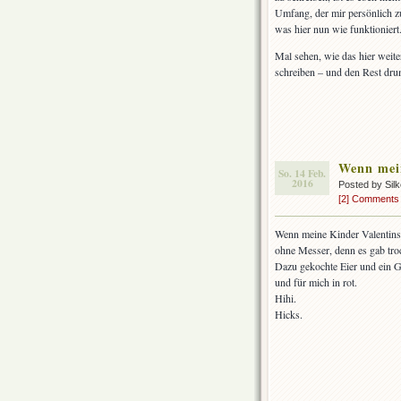
Umfang, der mir persönlich zu
was hier nun wie funktioniert
Mal sehen, wie das hier weite
schreiben – und den Rest dru
Wenn mei
So. 14 Feb.
2016
Posted by Sil
[2] Comments
Wenn meine Kinder Valentins-
ohne Messer, denn es gab troc
Dazu gekochte Eier und ein G
und für mich in rot.
Hihi.
Hicks.